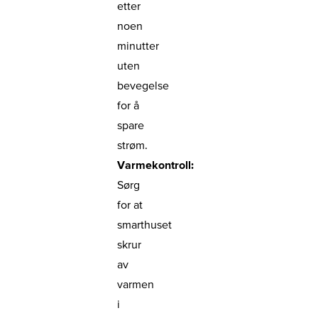
etter
noen
minutter
uten
bevegelse
for å
spare
strøm.
Varmekontroll:
Sørg
for at
smarthuset
skrur
av
varmen
i