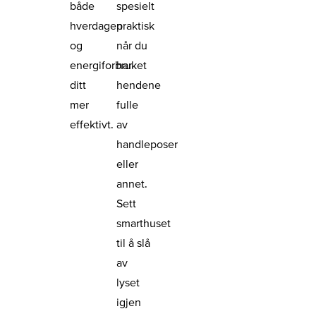
både
spesielt
hverdagen
praktisk
og
når du
energiforbruket
har
ditt
hendene
mer
fulle
effektivt.
av
handleposer
eller
annet.
Sett
smarthuset
til å slå
av
lyset
igjen