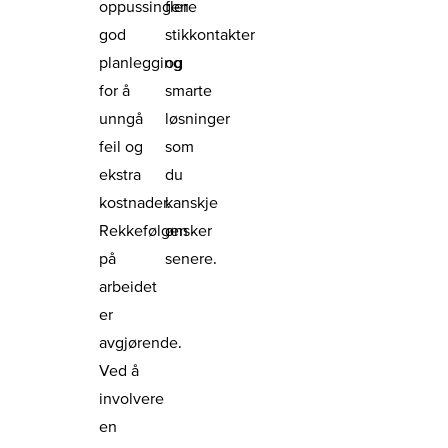
oppussingen
flere
god
stikkontakter
planlegging
og
for å
smarte
unngå
løsninger
feil og
som
ekstra
du
kostnader.
kanskje
Rekkefølgen
ønsker
på
senere.
arbeidet
er
avgjørende.
Ved å
involvere
en