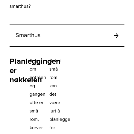
smarthus?
Smarthus
Planleggingen
Selv
Selv i
er
om
små
entréen
rom
nøkkelen
og
kan
gangen
det
ofte er
være
små
lurt å
rom,
planlegge
krever
for