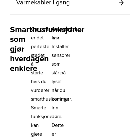
Varmekabler i gang
Smarthusfunksjoner
Gangen
Automatisk
som
er det
lys:
perfekte
Installer
gjør
stedet
sensorer
hverdagen
å
som
enklere
starte
slår på
hvis du
lyset
vurderer
når du
smarthusløsninger.
kommer
Smarte
inn
funksjoner
døra.
kan
Dette
gjøre
er