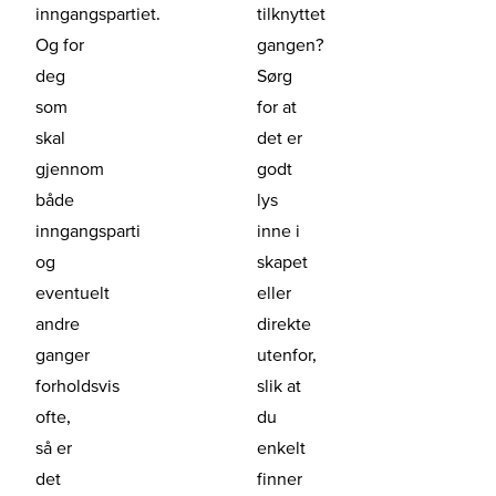
inngangspartiet.
tilknyttet
Og for
gangen?
deg
Sørg
som
for at
skal
det er
gjennom
godt
både
lys
inngangsparti
inne i
og
skapet
eventuelt
eller
andre
direkte
ganger
utenfor,
forholdsvis
slik at
ofte,
du
så er
enkelt
det
finner