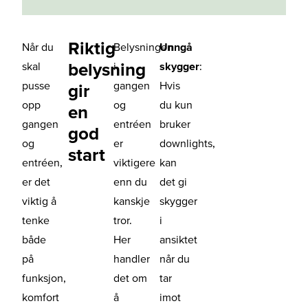
Riktig
Når du
Belysningen
Unngå
belysning
skal
i
skygger
:
pusse
gangen
Hvis
gir
opp
og
du kun
en
gangen
entréen
bruker
god
og
er
downlights,
start
entréen,
viktigere
kan
er det
enn du
det gi
viktig å
kanskje
skygger
tenke
tror.
i
både
Her
ansiktet
på
handler
når du
funksjon,
det om
tar
komfort
å
imot