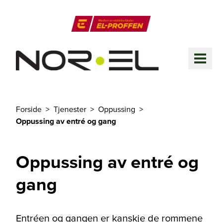
Til hovedinnhold
El-Proffen
ME
Forside
Tjenester
Oppussing
Du er her
Oppussing av entré og gang
Oppussing av entré og
gang
Entréen og gangen er kanskje de rommene