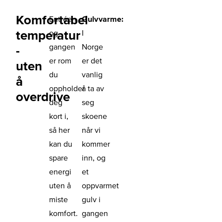
Komfortabel
Entréen
Gulvvarme:
temperatur
og
I
gangen
Norge
-
er rom
er det
uten
du
vanlig
å
oppholder
å ta av
overdrive
deg
seg
kort i,
skoene
så her
når vi
kan du
kommer
spare
inn, og
energi
et
uten å
oppvarmet
miste
gulv i
komfort.
gangen