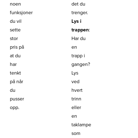
noen
det du
funksjoner
trenger.
du vil
Lys i
sette
trappen
:
stor
Har du
pris på
en
at du
trapp i
har
gangen?
tenkt
Lys
på når
ved
du
hvert
pusser
trinn
opp.
eller
en
taklampe
som