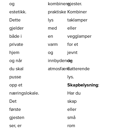
og
kombinere
gjester.
estetikk.
praktiske
Kombiner
Dette
lys
taklamper
gjelder
med
eller
både i
en
vegglamper
private
varm
for et
hjem
og
jevnt
og når
innbydende
og
du skal
atmosfære.
flatterende
pusse
lys.
opp et
Skapbelysning
:
næringslokale.
Har du
Det
skap
første
eller
gjesten
små
ser, er
rom