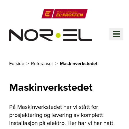
Til hovedinnhold
El-Proffen
ME
Forside
Referanser
Maskinverkstedet
Du er her
Maskinverkstedet
På Maskinverkstedet har vi stått for
prosjektering og levering av komplett
installasjon på elektro. Her har vi har hatt