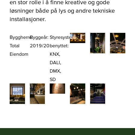
en stor rolle i å finne kreative og gode
løsninger både på lys og andre tekniske
installasjoner.
Byggherre:
Byggeår:
Styresystemer
Total
2019/20
benyttet:
Eiendom
KNX,
DALI,
DMX,
SD