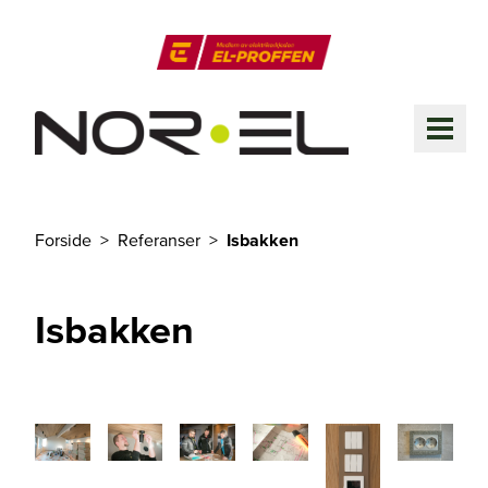
Til hovedinnhold
El-Proffen
ME
Forside
Referanser
Isbakken
Du er her
Isbakken